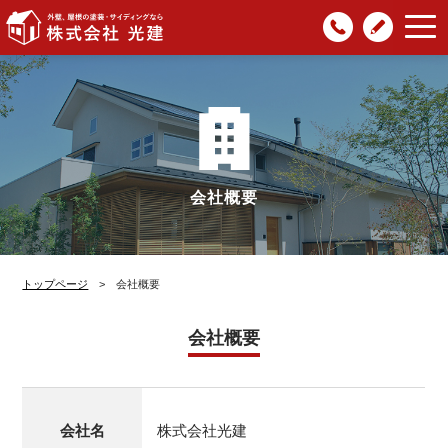
047-
光建
株式会社光建
| 外壁・屋根の塗
481-
ブロ
装・サイディングなら
8932
グ
会社概要
トップページ
> 会社概要
会社概要
会社名
株式会社光建