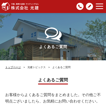
047-
光建
株式会社光建
| 外壁・屋根の塗
481-
ブロ
装・サイディングなら
8932
グ
よくあるご質問
トップページ
> 光建トピックス > よくあるご質問
よくあるご質問
お客様からよくあるご質問をまとめました。
その他ご不
明点ございましたら、お気軽にお問い合わせください。