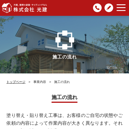
047-
光建
株式会社光建
| 外壁・屋根の塗
481-
ブロ
装・サイディングなら
8932
グ
施工の流れ
トップページ
> 事業内容 > 施工の流れ
施工の流れ
塗り替え・貼り替え工事は、お客様のご自宅の状態やご
依頼の内容によって作業内容が大きく異なります。
それ