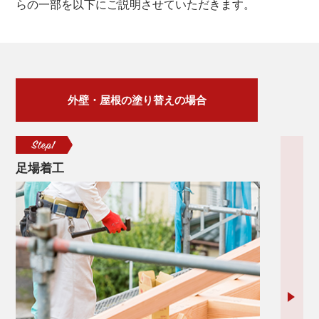
らの一部を以下にご説明させていただきます。
外壁・屋根の塗り替えの場合
足場着工
高