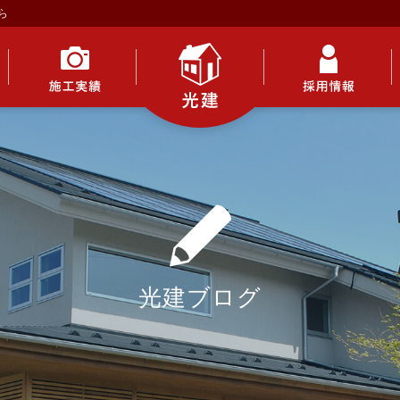
ら
施工実績
採用情報
光建
光建ブログ