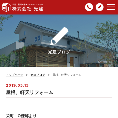
047-
光建
株式会社光建
| 外壁・屋根の塗
481-
ブロ
装・サイディングなら
8932
グ
光建ブログ
トップページ
>
光建ブログ
> 屋根、軒天リフォーム
2019.05.15
屋根、軒天リフォーム
栄町 O様邸より